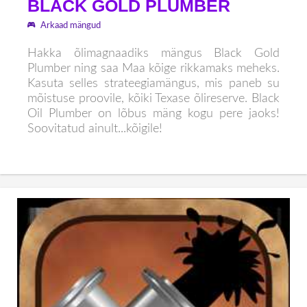
BLACK GOLD PLUMBER
Arkaad mängud
Hakka õlimagnaadiks mängus Black Gold
Plumber ning saa Maa kõige rikkamaks meheks.
Kasuta selles strateegiamängus, mis paneb su
mõistuse proovile, kõiki Texase õlireserve. Black
Oil Plumber on lõbus mäng kogu pere jaoks!
Soovitatud ainult...kõigile!