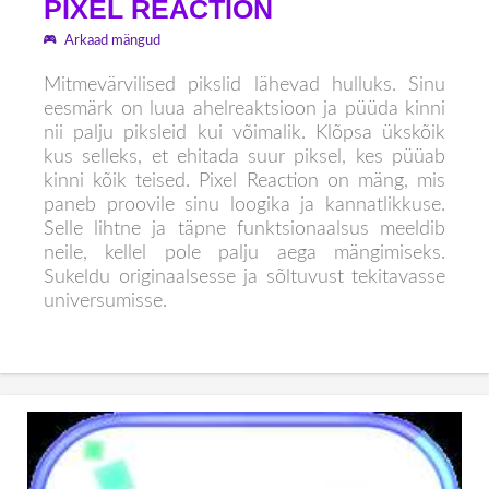
PIXEL REACTION
Arkaad mängud
Mitmevärvilised pikslid lähevad hulluks. Sinu
eesmärk on luua ahelreaktsioon ja püüda kinni
nii palju piksleid kui võimalik. Klõpsa ükskõik
kus selleks, et ehitada suur piksel, kes püüab
kinni kõik teised. Pixel Reaction on mäng, mis
paneb proovile sinu loogika ja kannatlikkuse.
Selle lihtne ja täpne funktsionaalsus meeldib
neile, kellel pole palju aega mängimiseks.
Sukeldu originaalsesse ja sõltuvust tekitavasse
universumisse.