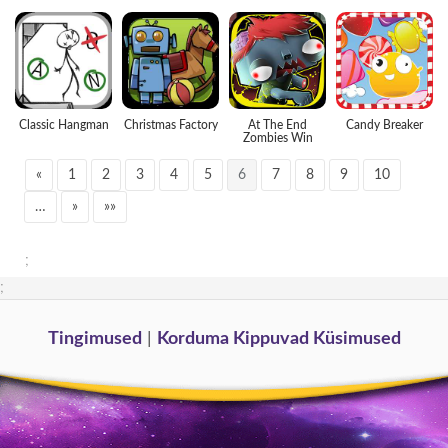
Classic Hangman
Christmas Factory
At The End
Candy Breaker
Zombies Win
«
1
2
3
4
5
6
7
8
9
10
…
»
»»
;
;
Tingimused
|
Korduma Kippuvad Küsimused